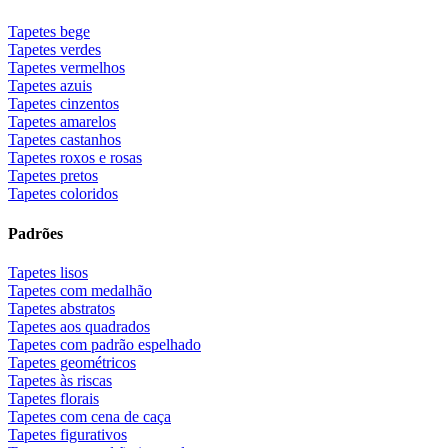
Tapetes bege
Tapetes verdes
Tapetes vermelhos
Tapetes azuis
Tapetes cinzentos
Tapetes amarelos
Tapetes castanhos
Tapetes roxos e rosas
Tapetes pretos
Tapetes coloridos
Padrões
Tapetes lisos
Tapetes com medalhão
Tapetes abstratos
Tapetes aos quadrados
Tapetes com padrão espelhado
Tapetes geométricos
Tapetes às riscas
Tapetes florais
Tapetes com cena de caça
Tapetes figurativos