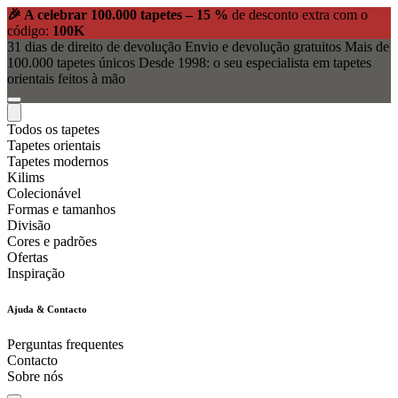
🎉 A celebrar 100.000 tapetes – 15 %
de desconto extra com o
código:
100K
31 dias de direito de devolução
Envio e devolução gratuitos
Mais de
100.000 tapetes únicos
Desde 1998: o seu especialista em tapetes
orientais feitos à mão
Todos os tapetes
Tapetes orientais
Tapetes modernos
Kilims
Colecionável
Formas e tamanhos
Divisão
Cores e padrões
Ofertas
Inspiração
Ajuda & Contacto
Perguntas frequentes
Contacto
Sobre nós