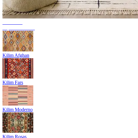
Tendência
Tapetes berberes
Kilim Afghan
Kilim Fars
Kilim Moderno
Kilim Rosas