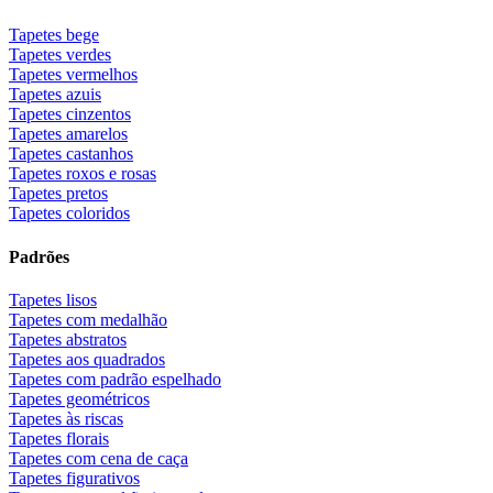
Tapetes bege
Tapetes verdes
Tapetes vermelhos
Tapetes azuis
Tapetes cinzentos
Tapetes amarelos
Tapetes castanhos
Tapetes roxos e rosas
Tapetes pretos
Tapetes coloridos
Padrões
Tapetes lisos
Tapetes com medalhão
Tapetes abstratos
Tapetes aos quadrados
Tapetes com padrão espelhado
Tapetes geométricos
Tapetes às riscas
Tapetes florais
Tapetes com cena de caça
Tapetes figurativos