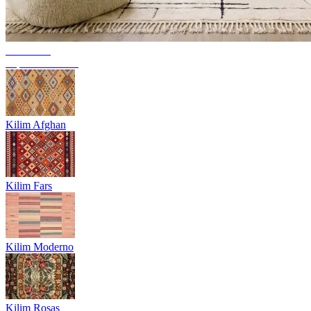
Tendência
Tapetes berberes
Kilim Afghan
Kilim Fars
Kilim Moderno
Kilim Rosas