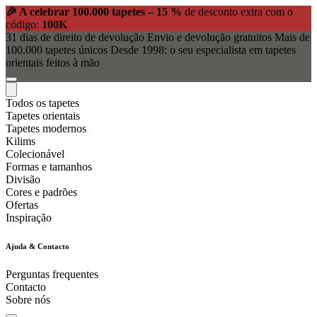
🎉 A celebrar 100.000 tapetes – 15 %
de desconto extra com o
código:
100K
31 dias de direito de devolução
Envio e devolução gratuitos
Mais de
100.000 tapetes únicos
Desde 1998: o seu especialista em tapetes
orientais feitos à mão
Todos os tapetes
Tapetes orientais
Tapetes modernos
Kilims
Colecionável
Formas e tamanhos
Divisão
Cores e padrões
Ofertas
Inspiração
Ajuda & Contacto
Perguntas frequentes
Contacto
Sobre nós