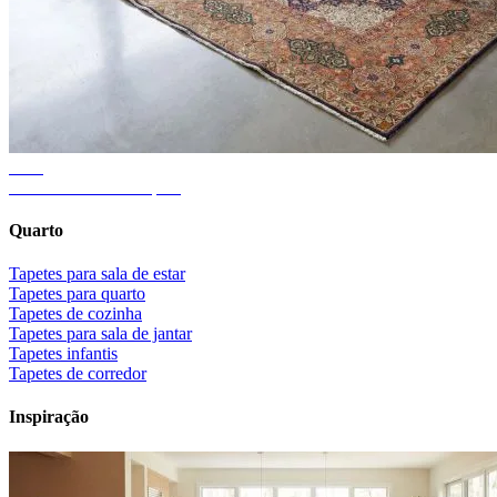
Guia
Tamanho certo do tapete
Quarto
Tapetes para sala de estar
Tapetes para quarto
Tapetes de cozinha
Tapetes para sala de jantar
Tapetes infantis
Tapetes de corredor
Inspiração