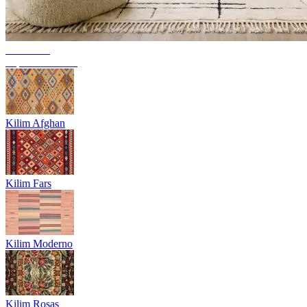
Tendência
Tapetes berberes
Kilim Afghan
Kilim Fars
Kilim Moderno
Kilim Rosas