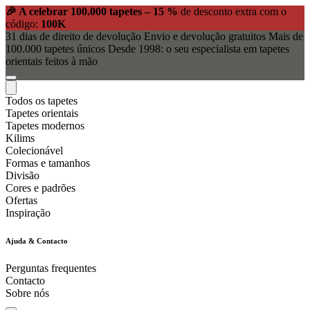
🎉 A celebrar 100.000 tapetes – 15 %
de desconto extra com o
código:
100K
31 dias de direito de devolução
Envio e devolução gratuitos
Mais de
100.000 tapetes únicos
Desde 1998: o seu especialista em tapetes
orientais feitos à mão
Todos os tapetes
Tapetes orientais
Tapetes modernos
Kilims
Colecionável
Formas e tamanhos
Divisão
Cores e padrões
Ofertas
Inspiração
Ajuda & Contacto
Perguntas frequentes
Contacto
Sobre nós