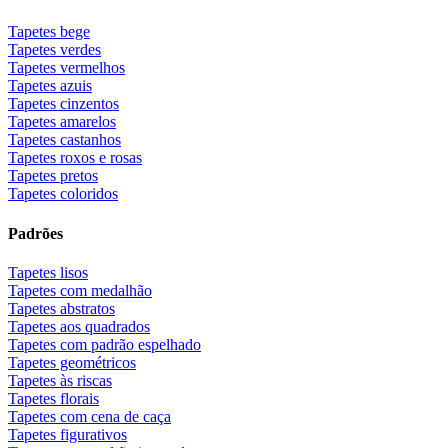
Tapetes bege
Tapetes verdes
Tapetes vermelhos
Tapetes azuis
Tapetes cinzentos
Tapetes amarelos
Tapetes castanhos
Tapetes roxos e rosas
Tapetes pretos
Tapetes coloridos
Padrões
Tapetes lisos
Tapetes com medalhão
Tapetes abstratos
Tapetes aos quadrados
Tapetes com padrão espelhado
Tapetes geométricos
Tapetes às riscas
Tapetes florais
Tapetes com cena de caça
Tapetes figurativos