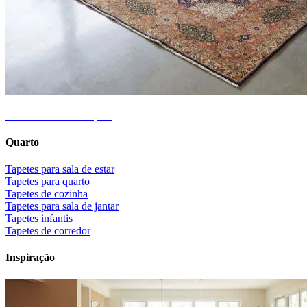
Guia
Tamanho certo do tapete
Quarto
Tapetes para sala de estar
Tapetes para quarto
Tapetes de cozinha
Tapetes para sala de jantar
Tapetes infantis
Tapetes de corredor
Inspiração