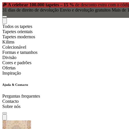
🎉 A celebrar 100.000 tapetes – 15 %
de desconto extra com o cód
31 dias de direito de devolução
Envio e devolução gratuitos
Mais de 1
Todos os tapetes
Tapetes orientais
Tapetes modernos
Kilims
Colecionável
Formas e tamanhos
Divisão
Cores e padrões
Ofertas
Inspiração
Ajuda & Contacto
Perguntas frequentes
Contacto
Sobre nós