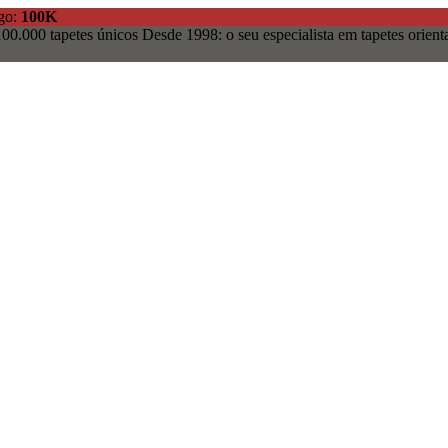
igo:
100K
00.000 tapetes únicos
Desde 1998: o seu especialista em tapetes orienta