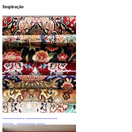
Inspiração
Descubra tapetes feitos à mão
Visão geral dos tapetes